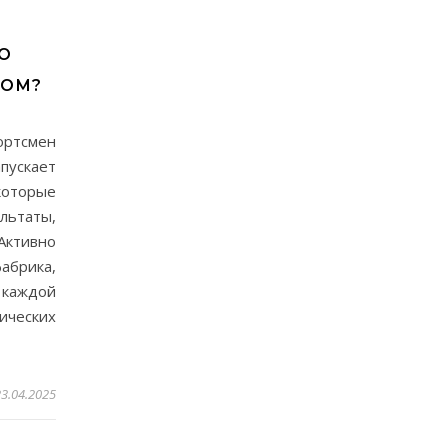
О
НОМ?
ртсмен
пускает
которые
льтаты,
Активно
рика,
каждой
ических
23.04.2025