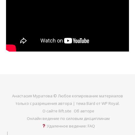
Анастасия Муратова © Любое копирование материалов
только с разрешения автора |
тема Bard от
WP Royal
.
О сайте Ilift.site
Об авторе
Онлайн ведение по силовым дисциплинам
Удаленное ведение: FAQ