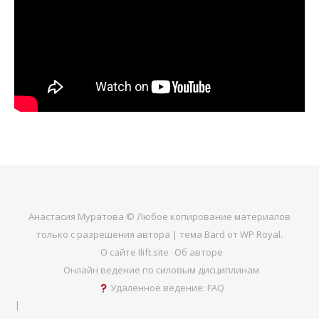
Анастасия Муратова © Любое копирование материалов
только с разрешения автора |
тема Bard от
WP Royal
.
О сайте Ilift.site
Об авторе
Онлайн ведение по силовым дисциплинам
Удаленное ведение: FAQ