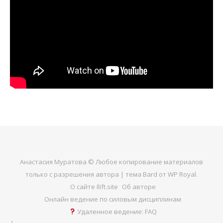
Анастасия Муратова © Любое копирование материалов
только с разрешения автора |
тема Bard от
WP Royal
.
О сайте Ilift.site
Об авторе
Онлайн ведение по силовым дисциплинам
Удаленное ведение: FAQ