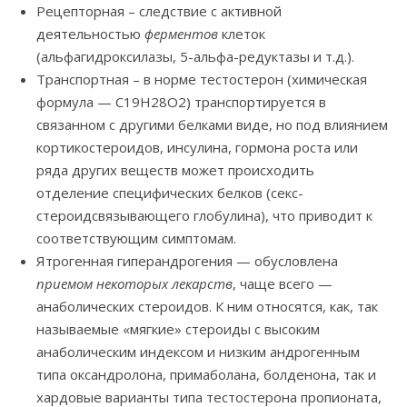
Рецепторная – следствие с активной
деятельностью
ферментов
клеток
(альфагидроксилазы, 5-альфа-редуктазы и т.д.).
Транспортная – в норме тестостерон (химическая
формула — C19H28O2) транспортируется в
связанном с другими белками виде, но под влиянием
кортикостероидов, инсулина, гормона роста или
ряда других веществ может происходить
отделение специфических белков (секс-
стероидсвязывающего глобулина), что приводит к
соответствующим симптомам.
Ятрогенная гиперандрогения — обусловлена
приемом некоторых лекарств
, чаще всего —
анаболических стероидов. К ним относятся, как, так
называемые «мягкие» стероиды с высоким
анаболическим индексом и низким андрогенным
типа оксандролона, примаболана, болденона, так и
хардовые варианты типа тестостерона пропионата,