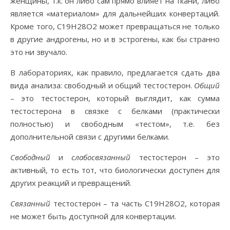
женщины, т.к. он либо сам прямо влияет на ткани, либо
является «материалом» для дальнейших конвертаций.
Кроме того, C19H28O2 может превращаться не только
в другие андрогены, но и в эстрогены, как бы странно
это ни звучало.
В лабораториях, как правило, предлагается сдать два
вида анализа: свободный и общий тестостерон.
Общий
– это тестостерон, который выглядит, как сумма
тестостерона в связке с белками (практически
полностью) и свободным «тестом», т.е. без
дополнительной связи с другими белками.
Свободный
и
слабосвязанный
тестостерон – это
активный, то есть тот, что биологически доступен для
других реакций и превращений.
Связанный
тестостерон – та часть C19H28O2, которая
не может быть доступной для конвертации.