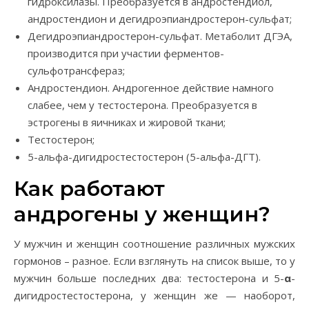
гидроксилазы. Преобразуется в андростендиол,
андростендион и дегидроэпиандростерон-сульфат;
Дегидроэпиандростерон-сульфат. Метаболит ДГЭА,
производится при участии ферментов-
сульфотрансфераз;
Андростендион. Андрогенное действие намного
слабее, чем у тестостерона. Преобразуется в
эстрогены в яичниках и жировой ткани;
Тестостерон;
5-альфа-дигидростестостерон (5-альфа-ДГТ).
Как работают
андрогены у женщин?
У мужчин и женщин соотношение различных мужских
гормонов – разное. Если взглянуть на список выше, то у
мужчин больше последних два: тестостерона и 5-
α
-
дигидростестостерона, у женщин же — наоборот,